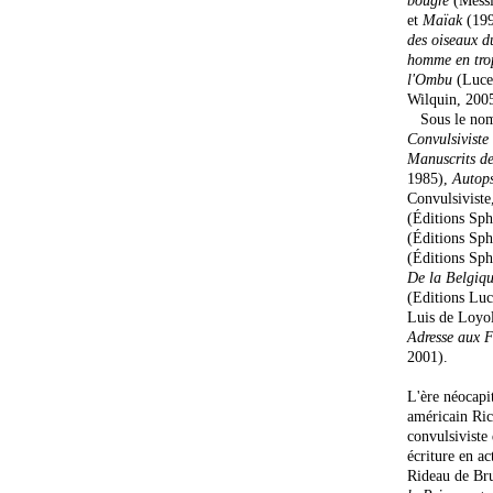
bougre
(Messi
et
Maïak
(199
des oiseaux d
homme en tro
l'Ombu
(Luce
Wilquin, 200
Sous le nom 
Convulsiviste
Manuscrits d
1985),
Autops
Convulsiviste
(Éditions Sph
(Éditions Sph
(Éditions Sph
De la Belgiqu
(Editions Luc
Luis de Loyo
Adresse aux F
2001).
L'ère néocapit
américain Ric
convulsiviste
écriture en ac
Rideau de Bru