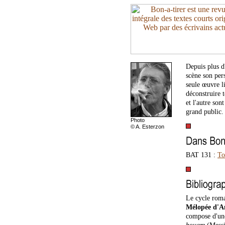
Depuis plus d
scène son per
seule œuvre li
déconstruire 
et l'autre so
grand public.
Photo
© A. Esterzon
BAT 131 :
To
Le cycle roma
Mélopée d'An
compose d'une