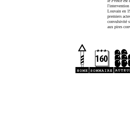
le Prince est
l'interventio
Louvain en 1
premiers actes
convulsivité 
aux pires con