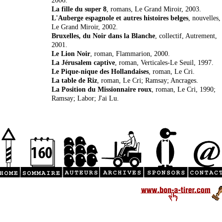
2006.
La fille du super 8
, romans, Le Grand Miroir, 2003.
L'Auberge espagnole et autres histoires belges
, nouvelles,
Le Grand Miroir, 2002.
Bruxelles, du Noir dans la Blanche
, collectif, Autrement,
2001.
Le Lion Noir
, roman, Flammarion, 2000.
La Jérusalem captive
, roman, Verticales-Le Seuil, 1997.
Le Pique-nique des Hollandaises
, roman, Le Cri.
La table de Riz
, roman, Le Cri; Ramsay; Ancrages.
La Position du Missionnaire roux
, roman, Le Cri, 1990;
Ramsay; Labor; J'ai Lu.