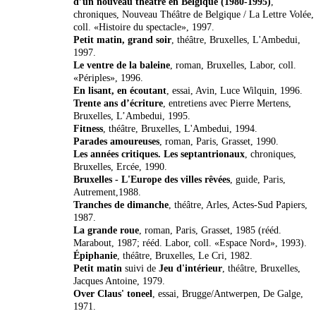
d’un nouveau théâtre en Belgique (1980-1995)
,
chroniques, Nouveau Théâtre de Belgique / La Lettre Volée,
coll. «Histoire du spectacle», 1997.
Petit matin, grand soir
, théâtre, Bruxelles, L'Ambedui,
1997.
Le ventre de la baleine
, roman, Bruxelles, Labor, coll.
«Périples», 1996.
En lisant, en écoutant
, essai, Avin, Luce Wilquin, 1996.
Trente ans d’écriture
, entretiens avec Pierre Mertens,
Bruxelles, L’Ambedui, 1995.
Fitness
, théâtre, Bruxelles, L'Ambedui, 1994.
Parades amoureuses
, roman, Paris, Grasset, 1990.
Les années critiques. Les septantrionaux
, chroniques,
Bruxelles, Ercée, 1990.
Bruxelles - L'Europe des villes rêvées
, guide, Paris,
Autrement,1988.
Tranches de dimanche
, théâtre, Arles, Actes-Sud Papiers,
1987.
La grande roue
, roman, Paris, Grasset, 1985 (rééd.
Marabout, 1987; rééd. Labor, coll. «Espace Nord», 1993).
Épiphanie
, théâtre, Bruxelles, Le Cri, 1982.
Petit matin
suivi de
Jeu d'intérieur
, théâtre, Bruxelles,
Jacques Antoine, 1979.
Over Claus' toneel
, essai, Brugge/Antwerpen, De Galge,
1971.