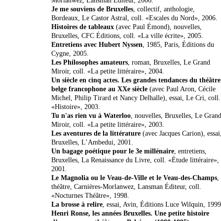
Morlanwez, Lansman Éditeur, 2006.
Je me souviens de Bruxelles
, collectif, anthologie,
Bordeaux, Le Castor Astral, coll. «Escales du Nord», 2006.
Histoires de tableaux
(avec Paul Émond), nouvelles,
Bruxelles, CFC Éditions, coll. «La ville écrite», 2005.
Entretiens avec Hubert Nyssen
, 1985, Paris, Éditions du
Cygne, 2005.
Les Philosophes amateurs
, roman, Bruxelles, Le Grand
Miroir, coll. «La petite littéraire», 2004.
Un siècle en cinq actes. Les grandes tendances du théâtre
belge francophone au XXe siècle
(avec Paul Aron, Cécile
Michel, Philip Tirard et Nancy Delhalle), essai, Le Cri, coll.
«Histoire», 2003.
Tu n'as rien vu à Waterloo
, nouvelles, Bruxelles, Le Gran
Miroir, coll. «La petite littéraire», 2003.
Les aventures de la littérature
(avec Jacques Carion), essai
Bruxelles, L’Ambedui, 2001.
Un bagage poétique pour le 3e millénaire
, entretiens,
Bruxelles, La Renaissance du Livre, coll. «Étude littéraire»,
2001.
Le Magnolia ou le Veau-de-Ville et le Veau-des-Champs
,
théâtre, Carnières-Morlanwez, Lansman Éditeur, coll.
«Nocturnes Théâtre», 1998.
La brosse à relire
, essai, Avin, Éditions Luce Wilquin, 1999
Henri Ronse, les années Bruxelles. Une petite histoire