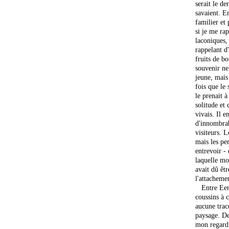
serait le d
savaient. E
familier et
si je me ra
laconiques,
rappelant d
fruits de b
souvenir ne
jeune, mais
fois que le
le prenait à
solitude et
vivais. Il e
d'innombrab
visiteurs. 
mais les pe
entrevoir - 
laquelle mo
avait dû êtr
l'attachemen
Entre Eenam
coussins à 
aucune trac
paysage. De
mon regard q