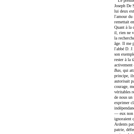
Le premier
Joseph De S
lui deux ext
l'amour du s
remettait e
Quant à la q
il, rien ne
la recherch
âge. Il me 
l'abbé D. J
son exemple
rester à la 
activement 
Bas
, qui a
principe, il
autorisait p
courage, me
véritables 
de nous un t
exprimer cl
indépendanc
— eux non p
ignoraient 
Ardents pat
patrie, déf