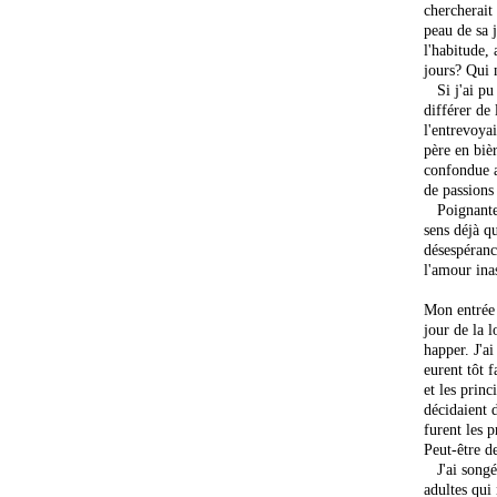
chercherait
peau de sa j
l'habitude, 
jours? Qui 
Si j'ai pu l
différer de
l'entrevoya
père en bièr
confondue a
de passions
Poignantes?
sens déjà q
désespéranc
l'amour ina
Mon entrée 
jour de la 
happer. J'ai
eurent tôt f
et les prin
décidaient 
furent les 
Peut-être d
J'ai songé 
adultes qui