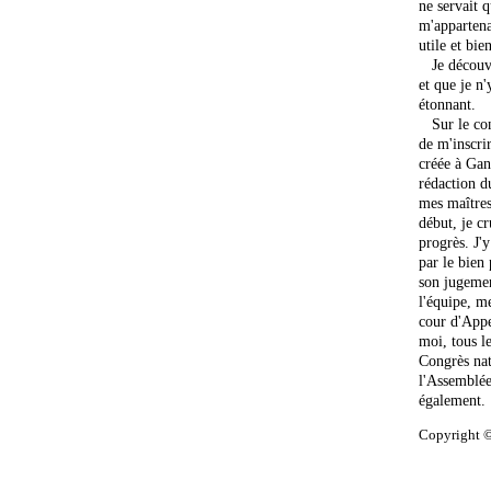
ne servait q
m'appartena
utile et bie
Je découvri
et que je n'
étonnant.
Sur le cons
de m'inscrir
créée à Gand
rédaction d
mes maîtres
début, je cr
progrès. J
par le bien
son jugemen
l'équipe, m
cour d'Appe
moi, tous l
Congrès nat
l'Assemblée
également. 
Copyright ©