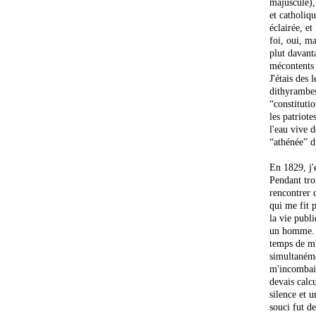
majuscule),
et catholiqu
éclairée, et
foi, oui, ma
plut davant
mécontents 
J'étais des 
dithyrambes
“constitutio
les patriote
l'eau vive d
“athénée” d
En 1829, j'
Pendant troi
rencontrer d
qui me fit p
la vie publ
un homme. J
temps de m'
simultanéme
m'incombait
devais calc
silence et u
souci fut d