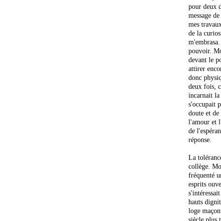
pour deux d
message de l
mes travaux 
de la curios
m'embrasa. 
pouvoir. Mo
devant le p
attirer enco
donc physiq
deux fois, 
incarnait la
s'occupait p
doute et de 
l'amour et 
de l'espéran
réponse.
La tolérance
collège. Mo
fréquenté u
esprits ouve
s'intéressa
hauts digni
loge maçon
siècle plus 