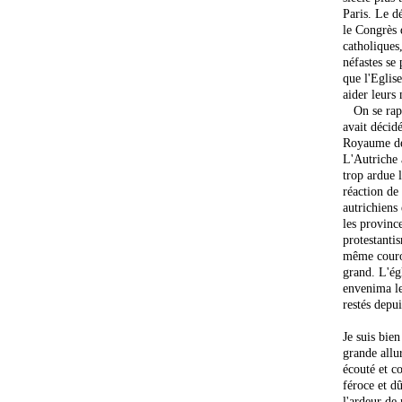
Paris. Le d
le Congrès 
catholiques
néfastes se 
que l'Eglis
aider leurs
On se rappe
avait décid
Royaume de
L'Autriche 
trop ardue 
réaction de 
autrichiens 
les provinc
protestanti
même couro
grand. L'ég
envenima le
restés depui
Je suis bie
grande allur
écouté et co
féroce et d
l'ardeur de