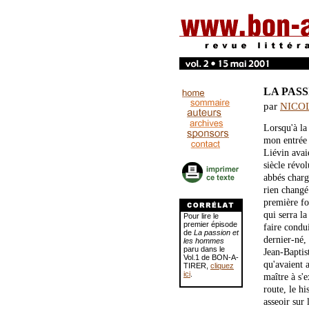
LA PASS
par
NICO
Lorsqu'à la 
mon entrée 
Liévin avai
siècle révo
abbés char
rien changé
première fo
qui serra la
Pour lire le
premier épisode
faire condu
de
La passion et
dernier-né, 
les hommes
paru dans le
Jean-Baptis
Vol.1 de BON-A-
qu'avaient a
TIRER,
cliquez
ici
.
maître à s'
route, le hi
asseoir sur 