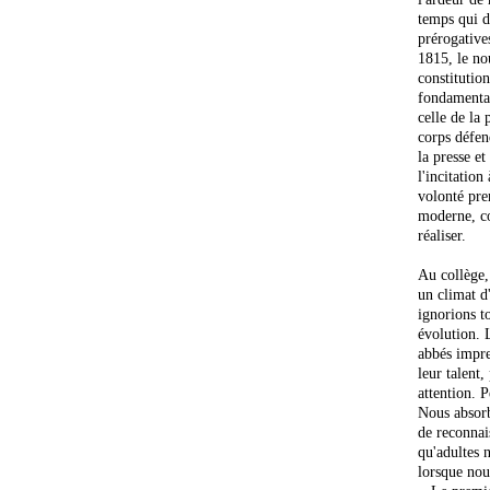
temps qui d
prérogatives
1815, le no
constitutio
fondamentale
celle de la 
corps défend
la presse et
l'incitation
volonté prem
moderne, co
réaliser.
Au collège,
un climat d
ignorions t
évolution. L
abbés impre
leur talent,
attention. 
Nous absorb
de reconnais
qu'adultes 
lorsque nou