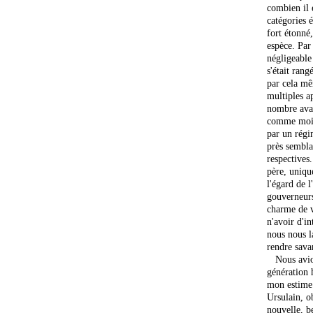
combien il e
catégories é
fort étonné,
espèce. Par
négligeable
s'était rang
par cela mê
multiples a
nombre avai
comme moi, 
par un régi
près sembla
respective
père, uniqu
l'égard de l
gouverneurs,
charme de v
n'avoir d'i
nous nous l
rendre savan
Nous avion
génération 
mon estime 
Ursulain, o
nouvelle, b