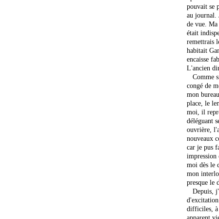
pouvait se 
au journal.
de vue. Ma 
était indisp
remettrais 
habitait Gan
encaisse fab
L'ancien dir
Comme si c'
congé de me
mon bureau,
place, le l
moi, il repr
déléguant se
ouvrière, l'
nouveaux co
car je pus f
impression 
moi dès le 
mon interloc
presque le 
Depuis, j'a
d'excitation
difficiles, 
apparent vie