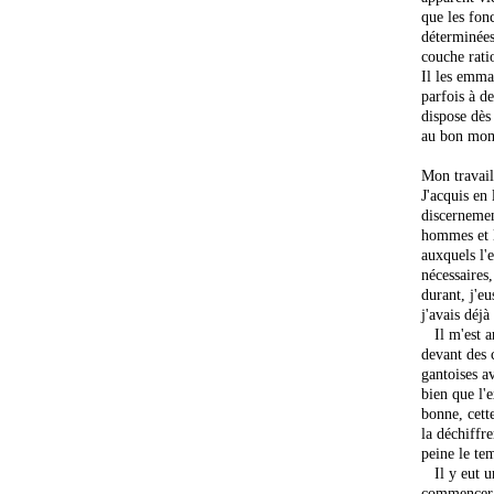
que les fon
déterminées
couche ratio
Il les emma
parfois à d
dispose dès
au bon mom
Mon travail
J'acquis en
discerneme
hommes et l
auxquels l'e
nécessaires
durant, j'eu
j'avais déjà
Il m'est ar
devant des 
gantoises av
bien que l'
bonne, cett
la déchiffre
peine le te
Il y eut un
commencer 