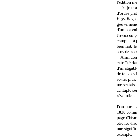
l'édition m
Du jour au 
d'ordre pra
Pays-Bas
, 
gouvernemen
d'un pouvoi
J'avais un p
comptait à p
bien fait, l
sens de not
Ainsi comm
entraîné da
d'infatigab
de tous les 
rêvais plus
me sentais s
centuple so
révolution.
Dans mes car
1830 comme 
page d'histo
être les di
une signifi
exemple.