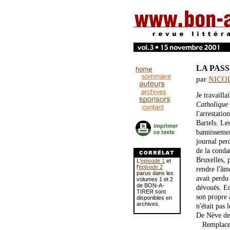
LA PASS
par
NICO
Je travaill
Catholique
l'arrestatio
Bartels. L
bannissemen
journal perd
de la condam
Bruxelles, 
L'
épisode 1
et
l'
épisode 2
rendre l'â
parus dans les
avait perdu
volumes 1 et 2
de BON-A-
dévoués. En 
TIRER sont
son propre 
disponibles en
archives.
n'était pas
De Nève de 
Remplacer B