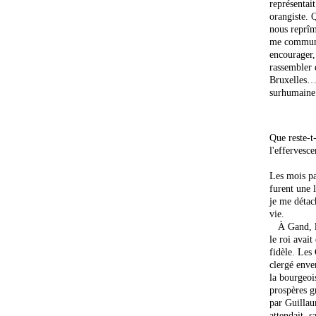
représentait
orangiste. 
nous reprîm
me communiq
encourager,
rassembler 
Bruxelles… 
surhumaine
Que reste-t
l'effervesce
Les mois p
furent une 
je me détac
vie.
À Gand, la 
le roi avait
fidèle. Les 
clergé enver
la bourgeoi
prospères g
par Guillau
attendait, 