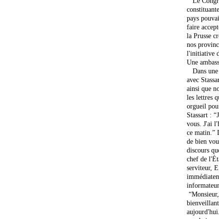
Le Congrès
constituante
pays pouvai
faire accept
la Prusse cr
nos provinc
l'initiative
Une ambassa
Dans une no
avec Stassa
ainsi que no
les lettres 
orgueil pou
Stassart : “
vous. J'ai 
ce matin.” 
de bien vou
discours qu
chef de l'Ét
serviteur, 
immédiateme
informateur
“Monsieur, 
bienveillan
aujourd'hui