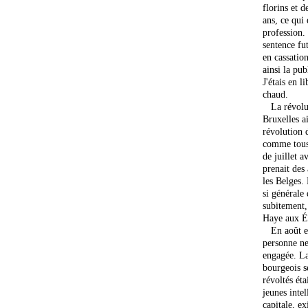
florins et d
ans, ce qui 
profession.
sentence fu
en cassation
ainsi la pu
J'étais en 
chaud.
La révoluti
Bruxelles a
révolution d
comme tous 
de juillet a
prenait des 
les Belges.
si générale
subitement,
Haye aux Ét
En août et 
personne ne 
engagée. La
bourgeois s
révoltés ét
jeunes intel
capitale, e