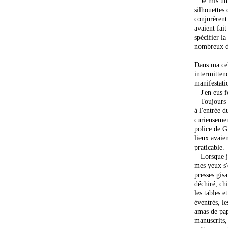
Je mis un c
silhouettes 
conjurèrent
avaient fait
spécifier la
nombreux d
Dans ma cell
intermittenc
manifestatio
J'en eus fo
Toujours sa
à l'entrée 
curieusemen
police de G
lieux avaien
praticable.
Lorsque je 
mes yeux s'
presses gisa
déchiré, chi
les tables e
éventrés, le
amas de papi
manuscrits,