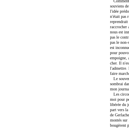
Comment ré
souviens de
l'idée préd
n'était pas 
reprendrait 
raccrocher 
nous est inn
pas le contr
pas le non-
est inconnue
pour pouvoi
empoigne, a
cher. Il n'
l'admettre.
faire march
Le souveni
sombrai dan
mon journa
Les circons
moi pour pen
libérée du j
part vers l
de Gerlache
montés sur 
bougèrent p