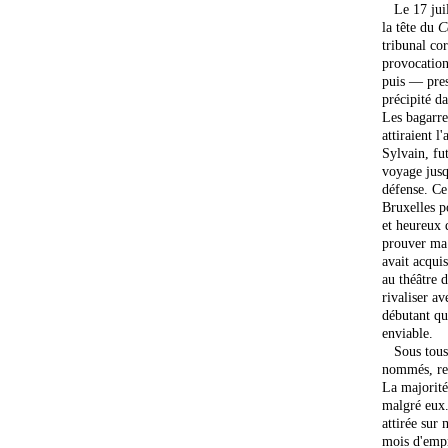
Le 17 juill
la tête du
C
tribunal co
provocation
puis — pres
précipité d
Les bagarre
attiraient l
Sylvain, fu
voyage jus
défense. Ce 
Bruxelles po
et heureux 
prouver ma 
avait acquis
au théâtre 
rivaliser a
débutant que
enviable.
Sous tous l
nommés, ref
La majorité
malgré eux.
attirée sur 
mois d'emp