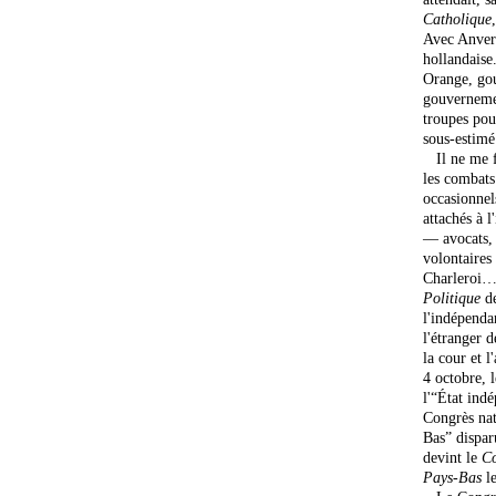
Catholique
Avec Anvers
hollandaise
Orange, gou
gouvernemen
troupes pou
sous-estimé
Il ne me fa
les combats 
occasionnel
attachés à l
— avocats, a
volontaires
Charleroi… 
Politique
de
l'indépenda
l'étranger 
la cour et l
4 octobre, 
l'“État ind
Congrès nat
Bas” dispar
devint le
Co
Pays-Bas
l