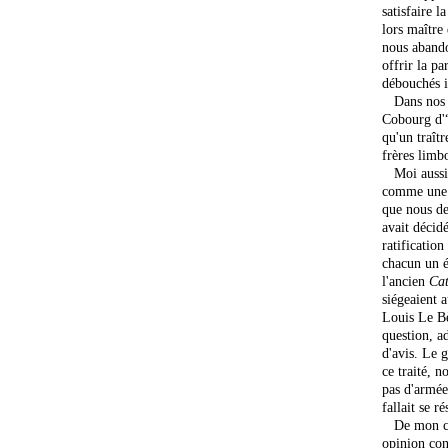
satisfaire l
lors maître
nous abando
offrir la pa
débouchés 
Dans nos co
Cobourg d'“
qu'un traît
frères limb
Moi aussi, 
comme une a
que nous de
avait décid
ratificatio
chacun un é
l'ancien
Cat
siégeaient 
Louis Le Bè
question, a
d'avis. Le 
ce traité, 
pas d'armée
fallait se r
De mon côté
opinion con