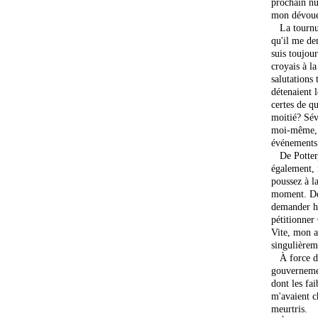
prochain nu
mon dévou
La tournure
qu'il me de
suis toujou
croyais à la
salutations
détenaient 
certes de q
moitié? Sév
moi-même, j
événements
De Potter, q
également, 
poussez à la
moment. Dem
demander h
pétitionner
Vite, mon a
singulièreme
À force de
gouverneme
dont les fai
m'avaient c
meurtris.