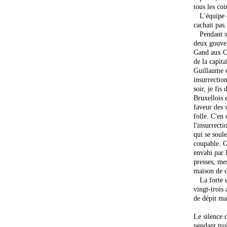
tous les coi
L'équipe
cachait pas.
Pendant sep
deux gouver
Gand aux O
de la capita
Guillaume e
insurrectio
soir, je fis
Bruxellois 
faveur des 
folle. C'en 
l'insurrecti
qui se soule
coupable. G
envahi par 
presses, me
maison de d
La forte es
vingt-trois
de dépit ma
Le silence d
pendant troi