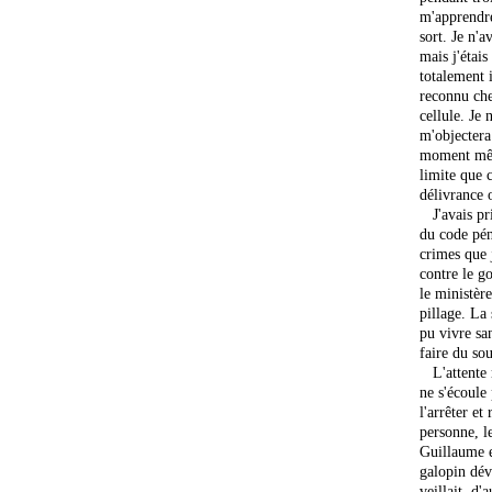
m'apprendre
sort. Je n'a
mais j'étais
totalement 
reconnu che
cellule. Je
m'objectera
moment même
limite que c
délivrance 
J'avais pri
du code pén
crimes que 
contre le g
le ministère
pillage. La
pu vivre sa
faire du so
L'attente m
ne s'écoule
l'arrêter et
personne, l
Guillaume e
galopin dévo
veillait, d'