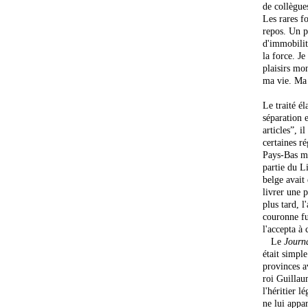
de collègues
Les rares fo
repos. Un 
d'immobilit
la force. Je
plaisirs mo
ma vie. Ma p
Le traité él
séparation 
articles”, i
certaines r
Pays-Bas mé
partie du L
belge avait
livrer une p
plus tard, l
couronne fu
l'accepta à 
Le
Journ
était simpl
provinces a
roi Guillau
l'héritier l
ne lui appar