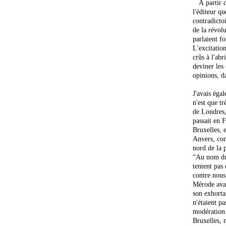
À partir de
l'éditeur que
contradictoi
de la révol
parlaient fo
L'excitation
crûs à l'ab
deviner les 
opinions, d
J'avais éga
n'est que t
de Londres,
passait en F
Bruxelles, e
Anvers, com
nord de la p
“Au nom du 
tentent pas
contre nous
Mérode avai
son exhorta
n'étaient p
modération.
Bruxelles, m