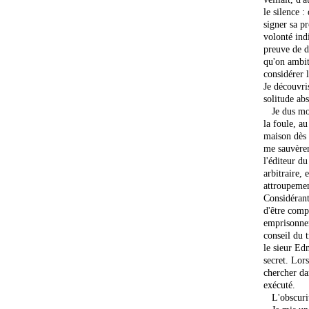
le silence 
signer sa pr
volonté indi
preuve de d
qu'on ambiti
considérer l
Je découvris
solitude ab
Je dus mon 
la foule, au
maison dès q
me sauvèren
l'éditeur d
arbitraire,
attroupemen
Considérant
d'être comp
emprisonnem
conseil du t
le sieur Ed
secret. Lor
chercher da
exécuté.
L'obscurité