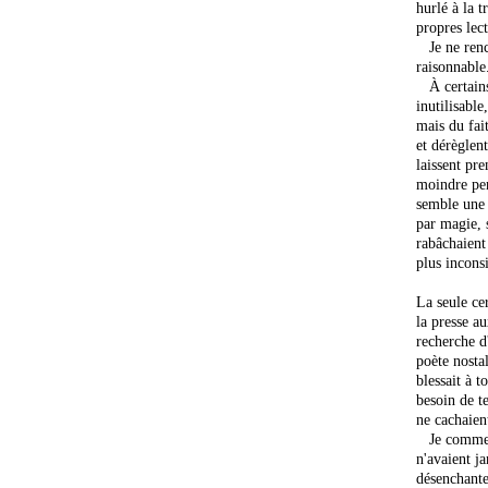
hurlé à la t
propres lect
Je ne renc
raisonnable
À certains 
inutilisable
mais du fait
et dérèglen
laissent pre
moindre pen
semble une 
par magie, 
rabâchaient 
plus inconsi
La seule cer
la presse a
recherche d
poète nosta
blessait à 
besoin de te
ne cachaient
Je commenç
n'avaient j
désenchante